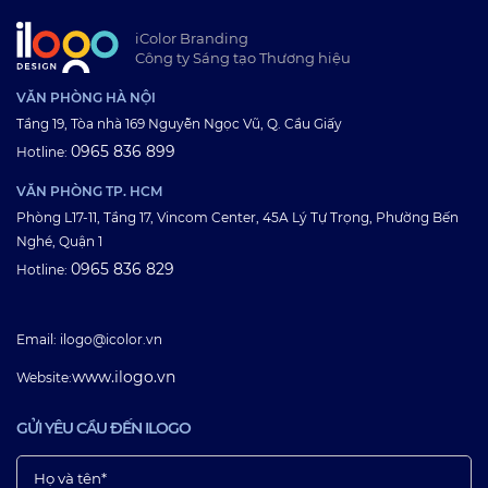
iColor Branding
Công ty Sáng tạo Thương hiệu
VĂN PHÒNG HÀ NỘI
Tầng 19, Tòa nhà 169 Nguyễn Ngọc Vũ, Q. Cầu Giấy
0965 836 899
Hotline:
VĂN PHÒNG TP. HCM
Phòng L17-11, Tầng 17, Vincom Center, 45A Lý Tự Trọng, Phường Bến
Nghé, Quận 1
0965 836 829
Hotline:
Email: ilogo@icolor.vn
www.ilogo.vn
Website:
GỬI YÊU CẦU ĐẾN ILOGO