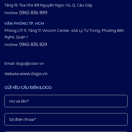
Tầng 19, Tòa nhà 169 Nguyễn Ngọc Vũ, Q. Cầu Giấy
0965 836 899
Hotline:
VĂN PHÒNG TP. HCM
Phòng L17-11, Tầng 17, Vincom Center, 45A Lý Tự Trọng, Phường Bến
Nghé, Quận 1
0965 836 829
Hotline:
Email: ilogo@icolor.vn
www.ilogo.vn
Website:
GỬI YÊU CẦU ĐẾN ILOGO