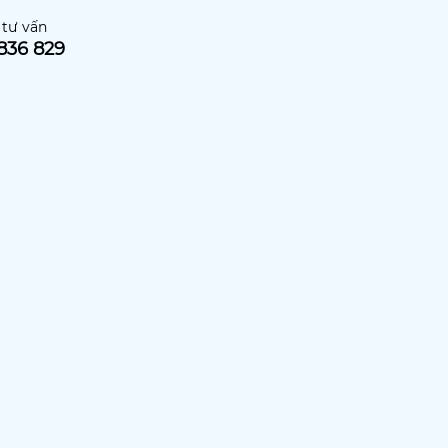
 tư vấn
836 829