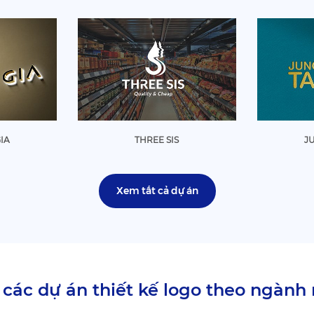
IA
THREE SIS
J
Xem tất cả dự án
các dự án thiết kế logo theo ngành