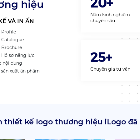
20+
ương hiệu
Năm kinh nghiệm
KẾ VÀ IN ẤN
chuyên sâu
 Profile
ế Catalogue
ế Brochure
25+
ế Hồ sơ năng lực
p nội dung
Chuyên gia tư vấn
à sản xuất ấn phẩm
 thiết kế logo thương hiệu iLogo đã