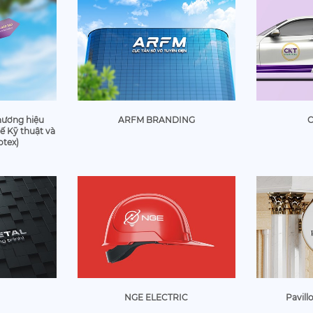
hương hiệu
ARFM BRANDING
C
ế Kỹ thuật và
otex)
NGE ELECTRIC
Pavill