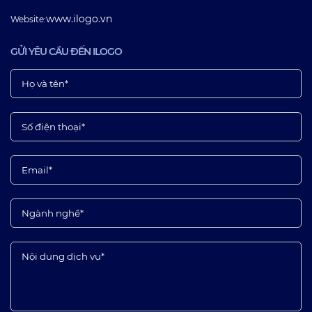
www.ilogo.vn
Website:
GỬI YÊU CẦU ĐẾN ILOGO