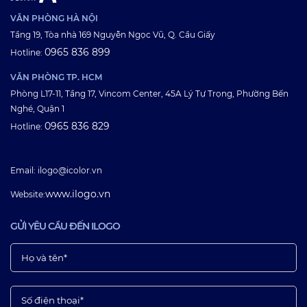
VĂN PHÒNG HÀ NỘI
Tầng 19, Tòa nhà 169 Nguyễn Ngọc Vũ, Q. Cầu Giấy
0965 836 899
Hotline:
VĂN PHÒNG TP. HCM
Phòng L17-11, Tầng 17, Vincom Center, 45A Lý Tự Trọng, Phường Bến
Nghé, Quận 1
0965 836 829
Hotline:
Email: ilogo@icolor.vn
www.ilogo.vn
Website:
GỬI YÊU CẦU ĐẾN ILOGO