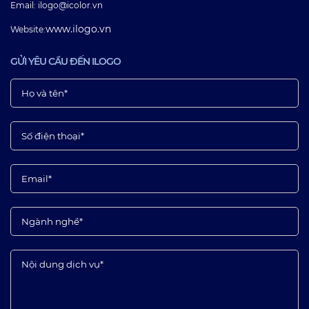
Email: ilogo@icolor.vn
www.ilogo.vn
Website:
GỬI YÊU CẦU ĐẾN ILOGO