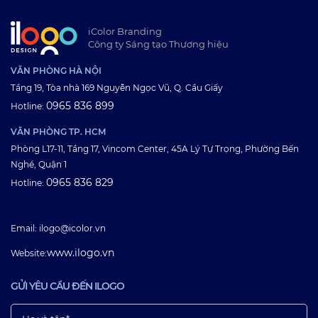
iColor Branding
Công ty Sáng tạo Thương hiệu
VĂN PHÒNG HÀ NỘI
Tầng 19, Tòa nhà 169 Nguyễn Ngọc Vũ, Q. Cầu Giấy
0965 836 899
Hotline:
VĂN PHÒNG TP. HCM
Phòng L17-11, Tầng 17, Vincom Center, 45A Lý Tự Trọng, Phường Bến
Nghé, Quận 1
0965 836 829
Hotline:
Email: ilogo@icolor.vn
www.ilogo.vn
Website:
GỬI YÊU CẦU ĐẾN ILOGO