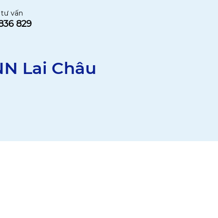
 tư vấn
836 829
NN Lai Châu