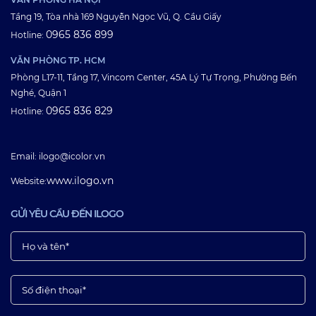
Tầng 19, Tòa nhà 169 Nguyễn Ngọc Vũ, Q. Cầu Giấy
0965 836 899
Hotline:
VĂN PHÒNG TP. HCM
Phòng L17-11, Tầng 17, Vincom Center, 45A Lý Tự Trọng, Phường Bến
Nghé, Quận 1
0965 836 829
Hotline:
Email: ilogo@icolor.vn
www.ilogo.vn
Website:
GỬI YÊU CẦU ĐẾN ILOGO