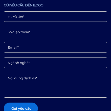
GỬI YÊU CẦU ĐẾN ILOGO